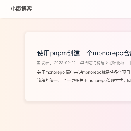
小康博客
使用pnpm创建一个monorepo
发表于
2023-02-12
|
部署与构建
初始化项目
|
关于monorepo 简单来说monorepo就是
流程的统一。 至于更多关于monorepo管理方
新建目录并初始化（项目名以kklearn为例） 1pnpm 
1234567891011121314151617{ "name": "kklearn", "ve
"node": ">=16", "pnpm": ">=7" } ...