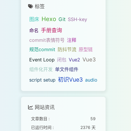
标签
Hexo
图床
Git
SSH-key
手册查询
命名
commit表情符号
注释
规范commit
防抖节流
原型链
Vue3
Event Loop
闭包
Vue2
组件化开发
单文件组件
初识Vue3
script setup
audio
网站资讯
文章数目 :
59
已运行时间 :
2376 天