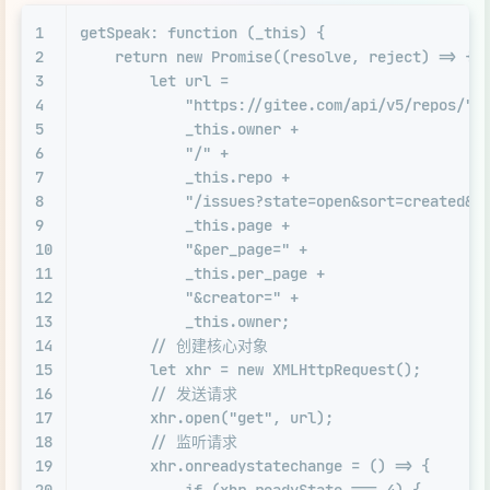
1
getSpeak
: 
function
 (
_this
) {
2
return
new
Promise
(
(
resolve, reject
) =>
 {
3
let
 url =
4
"https://gitee.com/api/v5/repos/"
 
5
            _this.
owner
 +
6
"/"
 +
7
            _this.
repo
 +
8
"/issues?state=open&sort=created&d
9
            _this.
page
 +
10
"&per_page="
 +
11
            _this.
per_page
 +
12
"&creator="
 +
13
            _this.
owner
;
14
// 创建核心对象
15
let
 xhr = 
new
XMLHttpRequest
();
16
// 发送请求
17
        xhr.
open
(
"get"
, url);
18
// 监听请求
19
        xhr.
onreadystatechange
 = 
() =>
 {