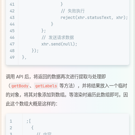
41
                }
42
// 失败执行
43
reject
(xhr.
statusText
, xhr);
44
            }
45
        };
46
// 发送请求数据
47
        xhr.
send
(
null
);
48
    });
49
},
调用 API 后，将返回的数据再次进行提取与处理即
（
、
等方法），并将结果放入一个临时
getBody
getLabels
的对象，将其对象添加到数组。等渲染时遍历此数组即可。因
此这个数组大概是这样的：
1
;[
2
  {
3
// 内容