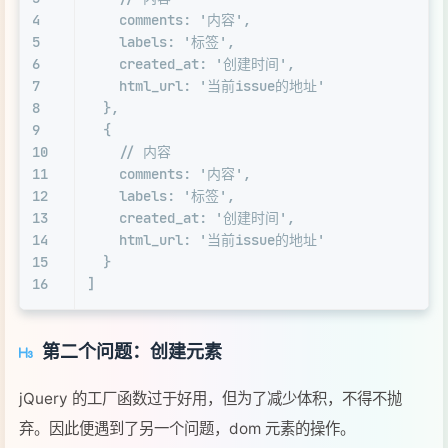
4
comments
: 
'内容'
,
5
labels
: 
'标签'
,
6
created_at
: 
'创建时间'
,
7
html_url
: 
'当前issue的地址'
8
  },
9
  {
10
// 内容
11
comments
: 
'内容'
,
12
labels
: 
'标签'
,
13
created_at
: 
'创建时间'
,
14
html_url
: 
'当前issue的地址'
15
  }
16
]
第二个问题：创建元素
jQuery 的工厂函数过于好用，但为了减少体积，不得不抛
弃。因此便遇到了另一个问题，dom 元素的操作。