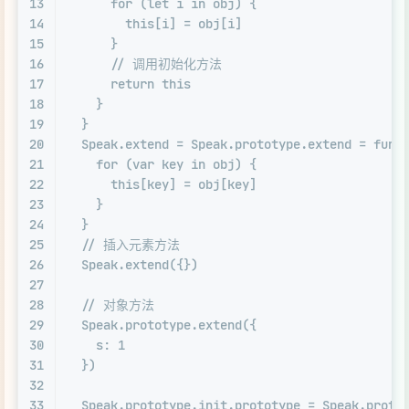
13
for
 (
let
 i 
in
 obj) {
14
this
[i] = obj[i]
15
      }
16
// 调用初始化方法
17
return
this
18
    }
19
  }
20
Speak
.
extend
 = 
Speak
.
prototype
.
extend
 = 
func
21
for
 (
var
 key 
in
 obj) {
22
this
[key] = obj[key]
23
    }
24
  }
25
// 插入元素方法
26
Speak
.
extend
({})
27
28
// 对象方法
29
Speak
.
prototype
.
extend
({
30
s
: 
1
31
  })
32
33
Speak
.
prototype
.
init
.
prototype
 = 
Speak
.
proto