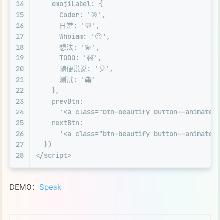
14
    emojiLabel: {
15
      Coder: '🎯',
16
      日常: '💬',
17
      Whoiam: '😶',
18
      想法: '💫',
19
      TODO: '🚧',
20
      随便说说: '🎈',
21
      测试: '👻'
22
    },
23
    prevBtn:
24
      '
<
a
class
=
"btn-beautify button--animated
25
    nextBtn:
26
      '
<
a
class
=
"btn-beautify button--animated
27
  })
28
</
script
>
DEMO：
Speak