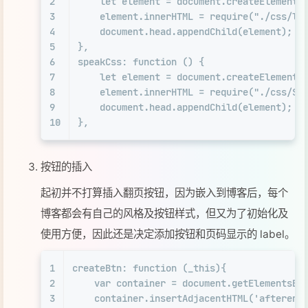
2
let
 element = 
document
.
createElement
(
3
    element.
innerHTML
 = 
require
(
"./css/lo
4
document
.
head
.
appendChild
(element);
5
},
6
speakCss
: 
function
 (
) {
7
let
 element = 
document
.
createElement
(
8
    element.
innerHTML
 = 
require
(
"./css/Sp
9
document
.
head
.
appendChild
(element);
10
},
按钮的插入
起初并不打算插入翻页按钮，因为嵌入到博客后，每个
博客都会有自己的风格及按钮样式，但又为了初始化及
使用方便，因此还是决定添加按钮和页码显示的 label。
1
createBtn
: 
function
 (
_this
){
2
var
 container = 
document
.
getElementsBy
3
    container.
insertAdjacentHTML
(
'afterend