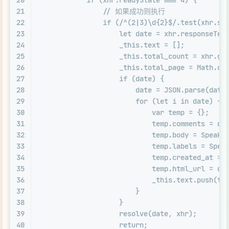
20
if
 (xhr.
readyState
 === 
4
) {
21
// 如果成功则执行
22
if
 (
/^(2|3)\d{2}$/
.
test
(xhr.
st
23
let
 date = xhr.
responseTex
24
                    _this.
text
 = [];
25
                    _this.
total_count
 = xhr.
ge
26
                    _this.
total_page
 = 
Math
.
ce
27
if
 (date) {
28
                        date = 
JSON
.
parse
(date
29
for
 (
let
 i 
in
 date) {
30
var
 temp = {};
31
                            temp.
comments
 = da
32
                            temp.
body
 = 
Speak
.
33
                            temp.
labels
 = 
Spea
34
                            temp.
created_at
 = 
35
                            temp.
html_url
 = da
36
                            _this.
text
.
push
(te
37
                        }
38
                    }
39
resolve
(date, xhr);
40
return
;