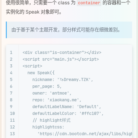
使用很简单，只需要一个 class 为
的容器和一个
container
实例化的 Speak 对象即可。
由于基于某个主题开发，部分样式可能存在细微差别。
1
<
div
class
=
"is-container"
>
</
div
>
2
<
script
src
=
"main.js"
>
</
script
>
3
<
script
>
4
  new Speak({
5
    nickname: '🦄Dreamy.TZK',
6
    per_page: 5,
7
    owner: 'antmoe',
8
    repo: 'xiaokang.me',
9
    defaultLabelName: 'Default',
10
    defaultLabelColor: '#ffc107',
11
    // highlight样式
12
    highlightcss:
13
      'https://cdn.bootcdn.net/ajax/libs/highl