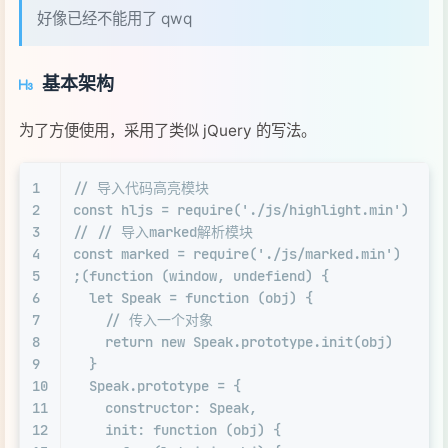
好像已经不能用了 qwq
基本架构
为了方便使用，采用了类似 jQuery 的写法。
1
// 导入代码高亮模块
2
const
 hljs = 
require
(
'./js/highlight.min'
)
3
// // 导入marked解析模块
4
const
 marked = 
require
(
'./js/marked.min'
)
5
;(
function
 (
window
, undefiend
) {
6
let
Speak
 = 
function
 (
obj
) {
7
// 传入一个对象
8
return
new
Speak
.
prototype
.
init
(obj)
9
  }
10
Speak
.
prototype
 = {
11
constructor
: 
Speak
,
12
init
: 
function
 (
obj
) {